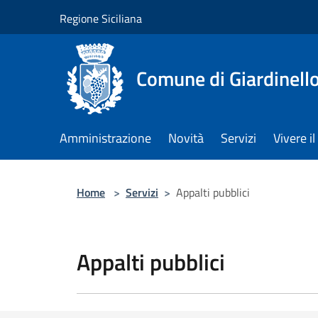
Salta al contenuto principale
Regione Siciliana
Comune di Giardinell
Amministrazione
Novità
Servizi
Vivere 
Home
>
Servizi
>
Appalti pubblici
Appalti pubblici