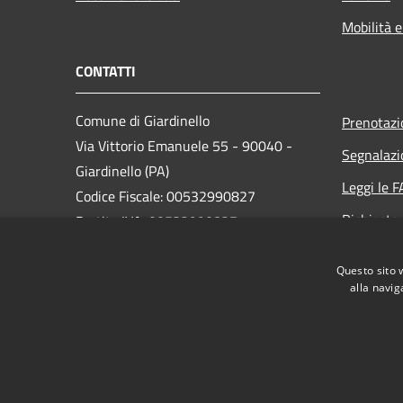
Mobilità e
CONTATTI
Comune di Giardinello
Prenotaz
Via Vittorio Emanuele 55 - 90040 -
Segnalazi
Giardinello (PA)
Leggi le 
Codice Fiscale: 00532990827
Richiesta
Partita IVA: 00532990827
PEC:
comunegiardinello@pec.it
Questo sito 
Centralino Unico: +39 091 8941029
alla navig
RSS
Accessibilità
Privacy
Cookie
Mappa de