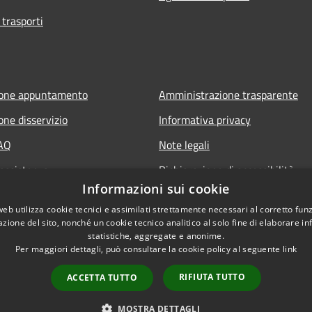
 trasporti
ione appuntamento
Amministrazione trasparente
one disservizio
Informativa privacy
FAQ
Note legali
 assistenza
Dichiarazione di accessibilità
Informazioni sui cookie
web utilizza cookie tecnici e assimilati strettamente necessari al corretto fu
azione del sito, nonché un cookie tecnico analitico al solo fine di elaborare i
statistiche, aggregate e anonime.
Per maggiori dettagli, può consultare la cookie policy al seguente
link
RIFIUTA TUTTO
ACCETTA TUTTO
l sito
Copyright © 2026 • Comune di G
MOSTRA DETTAGLI