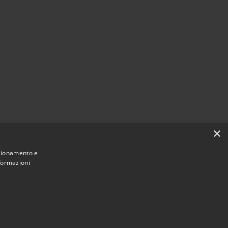
×
nzionamento e
nformazioni
Municipium
Accesso redazione
iardinello • Powered by
•