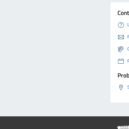
Cont
Prob