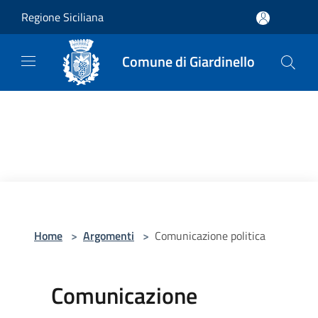
Salta al contenuto principale
Regione Siciliana
Comune di Giardinello
Home
>
Argomenti
>
Comunicazione politica
Comunicazione